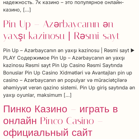
надежность. 7к казино – это популярное онлайн-
казино, […]
Pin Up – Azərbaycanın ən
yaxşı kazinosu | Rəsmi sayt
Pin Up – Azərbaycanın ən yaxşı kazinosu | Rəsmi sayt ▶️
PLAY Содержимое Pin Up – Azərbaycanın ən yaxşı
kazinosu Rəsmi sayt Pin Up Casino Rəsmi Saytında
Bonuslar Pin Up Casino Xidmətləri və Avantajları pin up
casino – Azərbaycanın ən populyar və müraciətçilərə
əhəmiyyət verən qazino sistemi. Pin Up giriş saytında ən
yaxşı oyunlar, maksimum […]
Пинко Казино – играть в
онлайн Pinco Casino –
официальный сайт